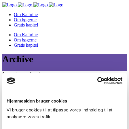
Om Kathrine
Om bøgerne
Gratis kapitel
Om Kathrine
Om bøgerne
Gratis kapitel
Archive
No posts were found.
Du er altid velkommen til at skrive til mig på
Hjemmesiden bruger cookies
kathrine@klncopywriting.dk
, hvis du har nogen spørgsmål.
Vi bruger cookies til at tilpasse vores indhold og til at
Hvis du vil booke mig til et foredrag, et kursus eller en tekstopgave,
analysere vores trafik.
så kig nærmere på mulighederne på
klncopywriting.dk
.