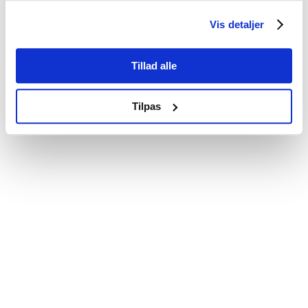
Vis detaljer
© Kathrine Louise Nielsen |
privatlivs-og cookiepolitik
Tillad alle
Tilpas