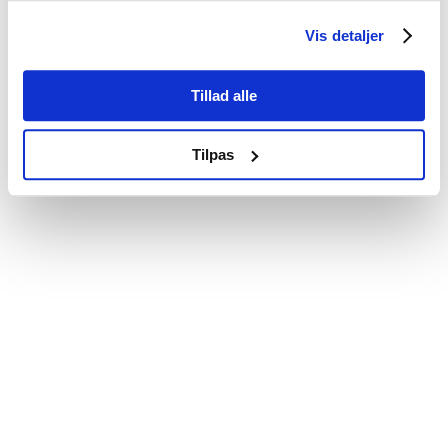
Vis detaljer
© Kathrine Louise Nielsen |
privatlivs-og cookiepolitik
Tillad alle
Tilpas