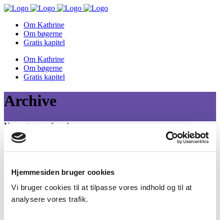
Om Kathrine
Om bøgerne
Gratis kapitel
Om Kathrine
Om bøgerne
Gratis kapitel
Archive
No posts were found.
Du er altid velkommen til at skrive til mig på
Hjemmesiden bruger cookies
kathrine@klncopywriting.dk
, hvis du har nogen spørgsmål.
Vi bruger cookies til at tilpasse vores indhold og til at
Hvis du vil booke mig til et foredrag, et kursus eller en tekstopgave,
analysere vores trafik.
så kig nærmere på mulighederne på
klncopywriting.dk
.